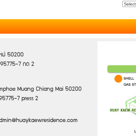
งใหม่ 50200
-895775-7 กด 2
mphoe Muang Chiang Mai 50200
5775-7 press 2
admin@
huaykaewresidence.com